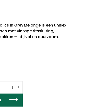
lics in Grey Melange is een unisex
en met vintage ritssluiting,
zakken — stijlvol en duurzaam.
-
+
n