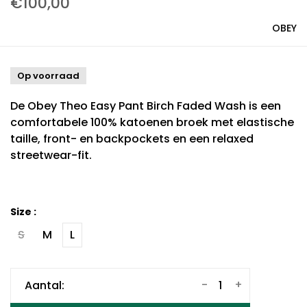
€100,00
OBEY
Op voorraad
De Obey Theo Easy Pant Birch Faded Wash is een
comfortabele 100% katoenen broek met elastische
taille, front- en backpockets en een relaxed
streetwear-fit.
Size :
S
M
L
-
+
Aantal: