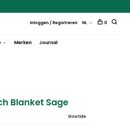
Inloggen / Registreren
NL
0
e
Merken
Journal
ch Blanket Sage
Slowtide