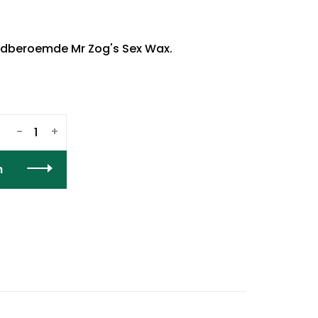
eldberoemde Mr Zog's Sex Wax.
-
+
n