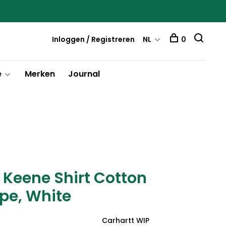
Inloggen / Registreren
NL
0
e
Merken
Journal
 Keene Shirt Cotton
ipe, White
Carhartt WIP