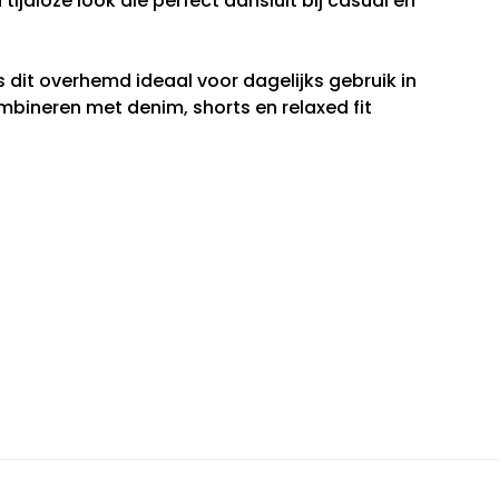
tijdloze look die perfect aansluit bij casual en
s dit overhemd ideaal voor dagelijks gebruik in
mbineren met denim, shorts en relaxed fit