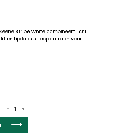
 Keene Stripe White combineert licht
it en tijdloos streeppatroon voor
-
+
n