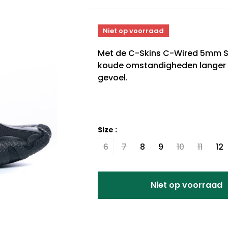
Niet op voorraad
Met de C-Skins C-Wired 5mm Spl
koude omstandigheden langer vo
gevoel.
Size :
6
7
8
9
10
11
12
Niet op voorraad