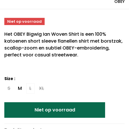
OBEY
Niet op voorraad
Het OBEY Bigwig Ian Woven Shirt is een 100%
katoenen short sleeve flanellen shirt met borstzak,
scallop-zoom en subtiel OBEY-embroidering,
perfect voor casual streetwear.
Size :
S
M
L
XL
Niet op voorraad