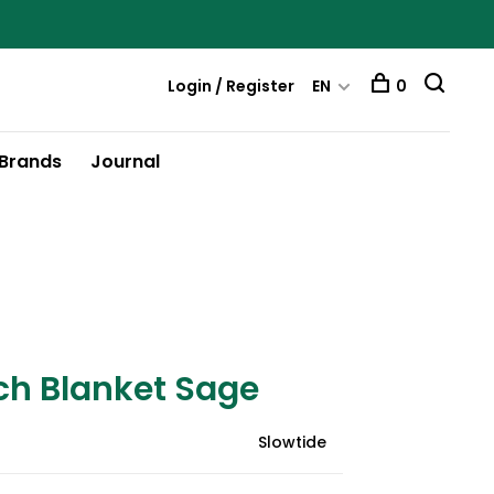
Login / Register
EN
0
Brands
Journal
ch Blanket Sage
Slowtide